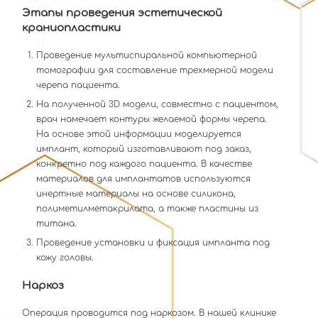
Этапы проведения эстетической
краниопластики
Проведение мультиспиральной компьютерной
томографии для составление трехмерной модели
черепа пациента.
На полученной 3D модели, совместно с пациентом,
врач намечает контуры желаемой формы черепа.
На основе этой информации моделируется
имплант, который изготавливают под заказ,
конкретно под каждого пациента. В качестве
материалов для имплантатов используются
инертные материалы на основе силикона,
полиметилметакрилата, а также пластины из
титана.
Проведение установки и фиксация импланта под
кожу головы.
Наркоз
Операция проводится под наркозом. В нашей клинике