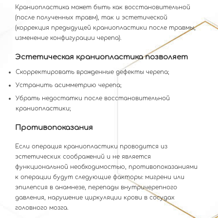
Краниопластика может быть как восстановительной
(после полученных травм), так и эстетической
(коррекция предыдущей краниопластики после травмы,
изменение конфигурации черепа).
Эстетическая краниопластика позволяет
Скорректировать врожденные дефекты черепа;
Устранить асимметрию черепа;
Убрать недостатки после восстановительной
краниопластики;
Противопоказания
Если операция краниопластики проводится из
эстетических соображений и не является
функциональной необходимостью, противопоказаниями
к операции будут следующие факторы: мигрени или
эпилепсия в анамнезе, перепады внутричерепного
давления, нарушение циркуляции крови в сосудах
головного мозга.