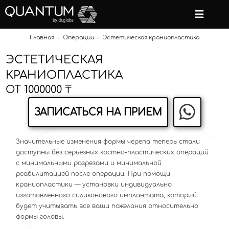
Перейти
к
содержимому
Главная
Операции
Эстетическая краниопластика
>
>
ЭСТЕТИЧЕСКАЯ
КРАНИОПЛАСТИКА
ОТ
1000000
₸
ЗАПИСАТЬСЯ НА ПРИЕМ
Значительные изменения формы черепа теперь стали
доступны без серьёзных костно-пластических операций
с минимальными разрезами и минимальной
реабилитацией после операции. При помощи
краниопластики — установки индивидуально
изготовленного силиконового имплантата, который
будет учитывать все ваши пожелания относительно
формы головы.