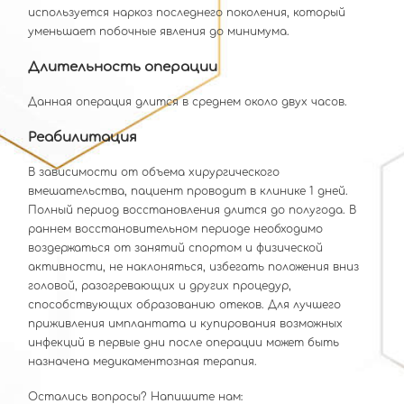
используется наркоз последнего поколения, который
уменьшает побочные явления до минимума.
Длительность операции
Данная операция длится в среднем около двух часов.
Реабилитация
В зависимости от объема хирургического
вмешательства, пациент проводит в клинике 1 дней.
Полный период восстановления длится до полугода. В
раннем восстановительном периоде необходимо
воздержаться от занятий спортом и физической
активности, не наклоняться, избегать положения вниз
головой, разогревающих и других процедур,
способствующих образованию отеков. Для лучшего
приживления имплантата и купирования возможных
инфекций в первые дни после операции может быть
назначена медикаментозная терапия.
Остались вопросы? Напишите нам: