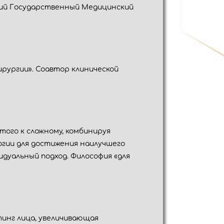
ский Государственный Медицинский
ирургии». Соавтор клинической
того к сложному, комбинируя
гии для достижения наилучшего
дуальный подход. Философия «для
тинг лица, увеличивающая