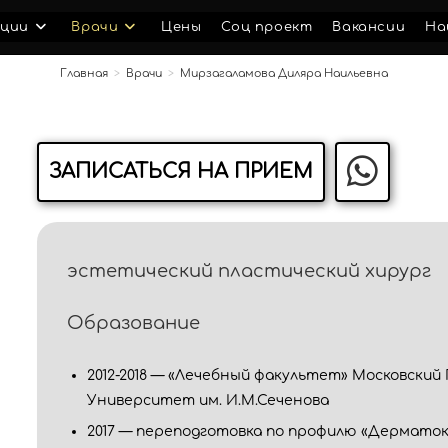
ции
Врачи
Цены
Соц проект
Вакансии
На
Главная
>
Врачи
>
Мирзагаламова Диляра Наильевна
ЗАПИСАТЬСЯ НА ПРИЕМ
эстетический пластический хирург
Образование
2012-2018 — «Лечебный факультет» Московски
Университет им. И.М.Сеченова
2017 — переподготовка по профилю «Дермат