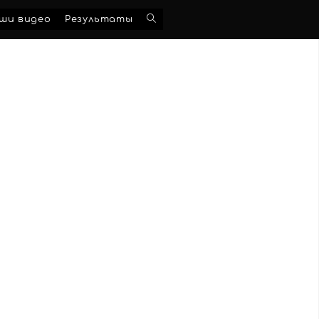
Переключить
ши видео
Результаты
поиск
по
веб-
сайту