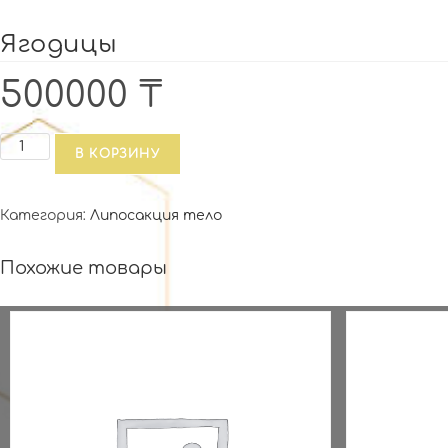
Ягодицы
500000
₸
Количество
В КОРЗИНУ
товара
Ягодицы
Категория:
Липосакция тело
Похожие товары