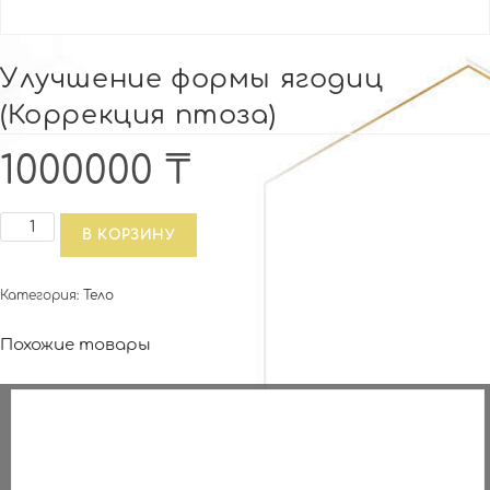
Улучшение формы ягодиц
(Коррекция птоза)
1000000
₸
Количество
В КОРЗИНУ
товара
Улучшение
Категория:
Тело
формы
ягодиц
Похожие товары
(Коррекция
птоза)