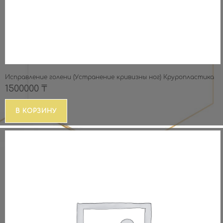
Исправление голени (Устранение кривизны ног) Круропластика
1500000
₸
В КОРЗИНУ