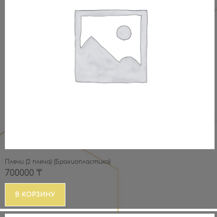
Плечи (2 плеча) (Брахиопластика)
700000
₸
В КОРЗИНУ