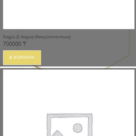
Бедра (2 бедра) (Фемуропластика)
700000
₸
В КОРЗИНУ