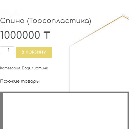
Спина (Торсопластика)
1000000
₸
Количество
В КОРЗИНУ
товара
Спина
Категория:
Бодилифтинг
(Торсопластика)
Похожие товары