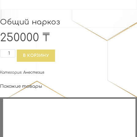
Общий наркоз
250000
₸
Количество
В КОРЗИНУ
товара
Общий
Категория:
Анестезия
наркоз
Похожие товары