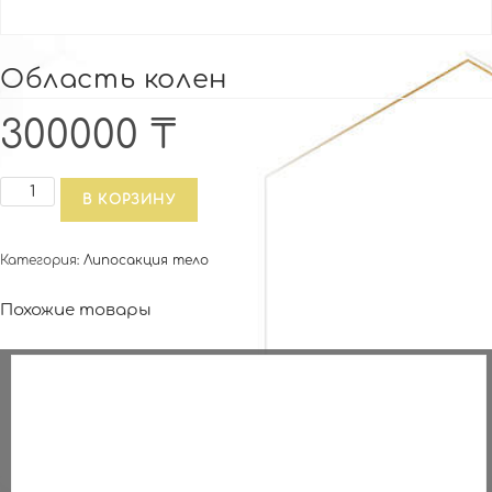
Область колен
300000
₸
Количество
В КОРЗИНУ
товара
Область
Категория:
Липосакция тело
колен
Похожие товары