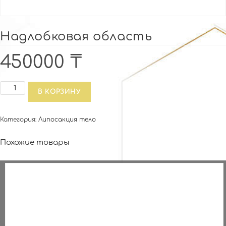
Надлобковая область
450000
₸
Количество
В КОРЗИНУ
товара
Надлобковая
Категория:
Липосакция тело
область
Похожие товары