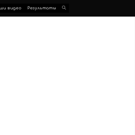
Переключить
ши видео
Результаты
поиск
по
веб-
сайту