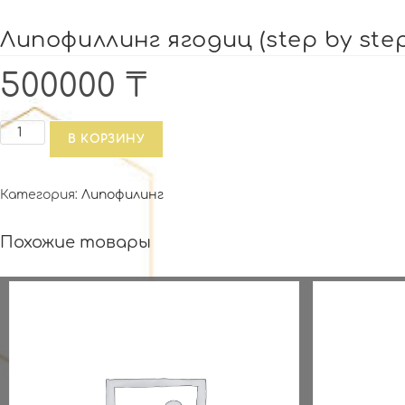
Липофиллинг ягодиц (step by step
500000
₸
Количество
В КОРЗИНУ
товара
Липофиллинг
Категория:
Липофилинг
ягодиц
(step
Похожие товары
by
step)