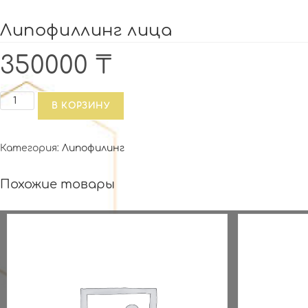
Липофиллинг лица
350000
₸
Количество
В КОРЗИНУ
товара
Липофиллинг
Категория:
Липофилинг
лица
Похожие товары