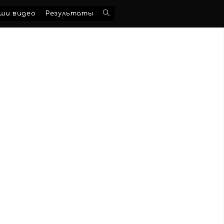
Переключить
ши видео
Результаты
поиск
по
веб-
сайту