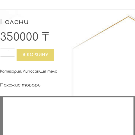
Голени
350000
₸
Количество
В КОРЗИНУ
товара
Голени
Категория:
Липосакция тело
Похожие товары